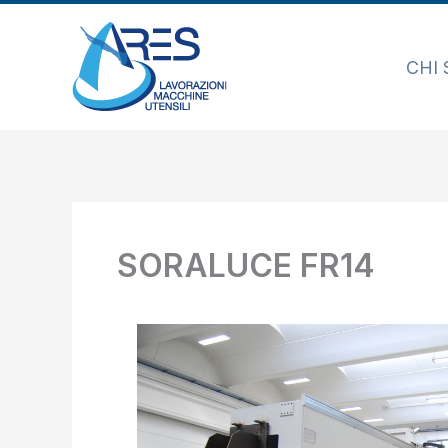
Vai
al
CHI
contenuto
SORALUCE FR14