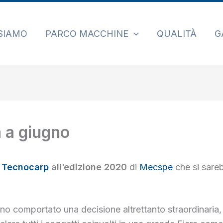
 SIAMO
PARCO MACCHINE
QUALITÀ
G
 a giugno
m
Tecnocarp
all
‘edizione 2020
di
Mecspe
che si sare
no comportato una decisione altrettanto straordinaria, 