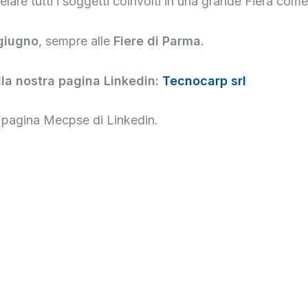
elare tutti i soggetti coinvolti in una grande Fiera com
 giugno
, sempre alle
Fiere di Parma.
la nostra pagina Linkedin:
Tecnocarp srl
a pagina Mecpse di Linkedin.